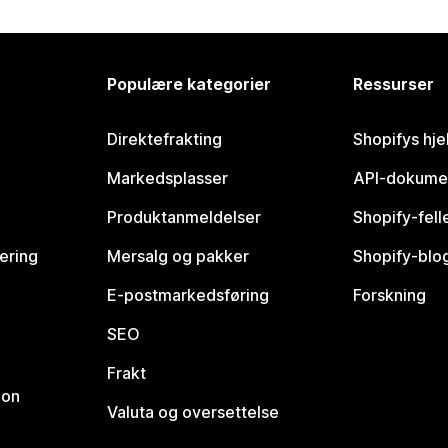
Populære kategorier
Ressurser
Direktefrakting
Shopifys hje
Markedsplasser
API-dokume
Produktanmeldelser
Shopify-fel
vering
Mersalg og pakker
Shopify-blo
E-postmarkedsføring
Forskning
SEO
Frakt
jon
Valuta og oversettelse