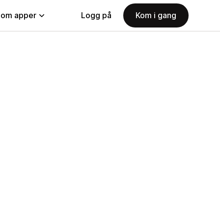
nom apper
Logg på
Kom i gang