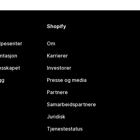
Shopify
lpesenter
Om
ntasjon
Karrierer
lesskapet
Investorer
gg
Presse og media
Partnere
Samarbeidspartnere
Juridisk
Tjenestestatus