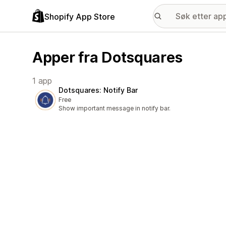
Shopify App Store
Apper fra Dotsquares
1 app
Dotsquares: Notify Bar
Free
Show important message in notify bar.