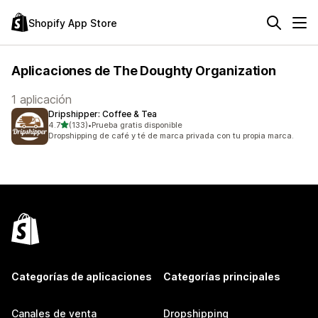
Shopify App Store
Aplicaciones de The Doughty Organization
1 aplicación
Dripshipper: Coffee & Tea
de 5 estrellas
4.7
(133)
•
Prueba gratis disponible
133 reseñas en total
Dropshipping de café y té de marca privada con tu propia marca.
Categorías de aplicaciones
Categorías principales
Canales de venta
Dropshipping