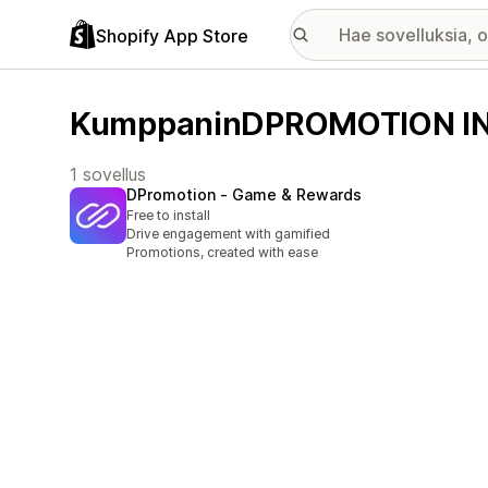
Shopify App Store
KumppaninDPROMOTION INC
1 sovellus
DPromotion ‑ Game & Rewards
Free to install
Drive engagement with gamified
Promotions, created with ease