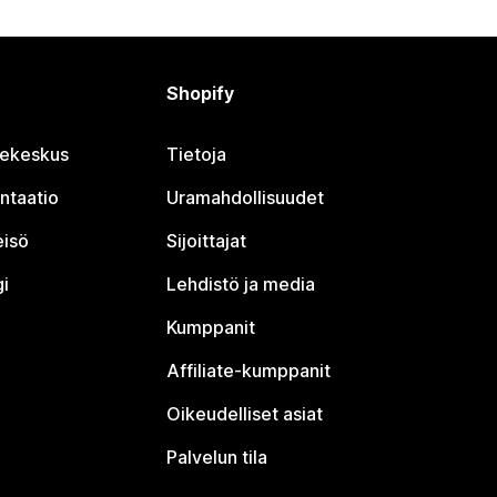
Shopify
jekeskus
Tietoja
ntaatio
Uramahdollisuudet
eisö
Sijoittajat
i
Lehdistö ja media
Kumppanit
Affiliate-kumppanit
Oikeudelliset asiat
Palvelun tila