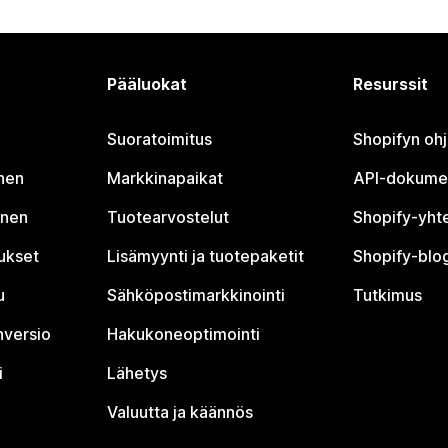
Pääluokat
Resurssit
Suoratoimitus
Shopifyn oh
nen
Markkinapaikat
API-dokume
inen
Tuotearvostelut
Shopify-yht
tukset
Lisämyynti ja tuotepaketit
Shopify-blog
u
Sähköpostimarkkinointi
Tutkimus
nversio
Hakukoneoptimointi
i
Lähetys
Valuutta ja käännös