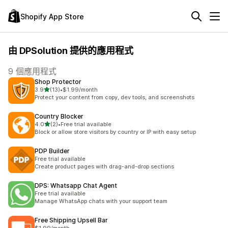
Shopify App Store
由 DPSolution 提供的應用程式
9 個應用程式
Shop Protector
滿分 5 顆星
3.9
(13)
•
$1.99/month
共有 13 則評價
Protect your content from copy, dev tools, and screenshots
Country Blocker
滿分 5 顆星
4.0
(2)
•
Free trial available
共有 2 則評價
Block or allow store visitors by country or IP with easy setup
PDP Builder
Free trial available
Create product pages with drag-and-drop sections
DPS: Whatsapp Chat Agent
Free trial available
Manage WhatsApp chats with your support team
Free Shipping Upsell Bar