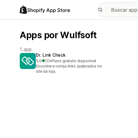
Shopify App Store
Apps por Wulfsoft
1 app
Dr. Link Check
de 5 estrelas
5,0
(1)
•
Plano gratuito disponível
1 avaliações ao todo
Encontre e corrija links quebrados no
site da loja.