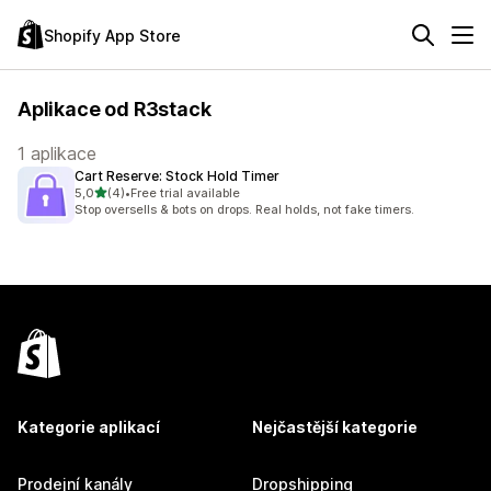
Shopify App Store
Aplikace od R3stack
1 aplikace
Cart Reserve: Stock Hold Timer
z 5 hvězd
5,0
(4)
•
Free trial available
Celkový počet recenzí: 4
Stop oversells & bots on drops. Real holds, not fake timers.
Kategorie aplikací
Nejčastější kategorie
Prodejní kanály
Dropshipping