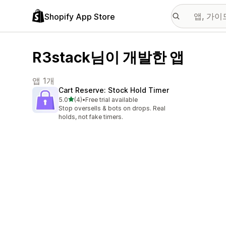
Shopify App Store
R3stack님이 개발한 앱
앱 1개
Cart Reserve: Stock Hold Timer
별 5개 중
5.0
(4)
•
Free trial available
총 리뷰 4개
Stop oversells & bots on drops. Real
holds, not fake timers.