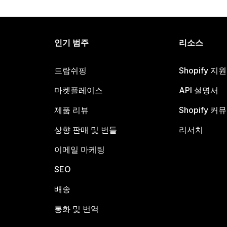
인기 범주
리소스
드랍쉬핑
Shopify 지
마켓플레이스
API 설명서
제품 리뷰
Shopify 커
상향 판매 및 번들
리서치
이메일 마케팅
SEO
배송
통화 및 번역