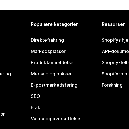
Populære kategorier
Ressurser
Direktefrakting
Shopifys hje
Markedsplasser
API-dokume
Produktanmeldelser
Shopify-fel
vering
Mersalg og pakker
Shopify-blo
E-postmarkedsføring
Forskning
SEO
Frakt
jon
Valuta og oversettelse