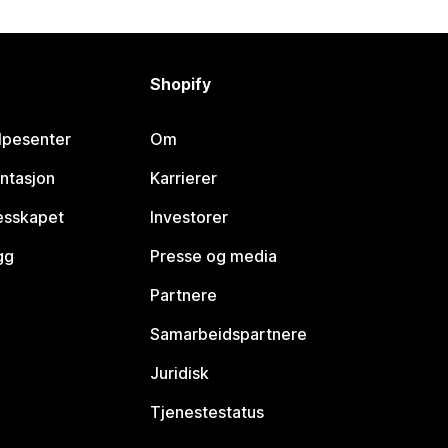
Shopify
lpesenter
Om
ntasjon
Karrierer
lesskapet
Investorer
gg
Presse og media
Partnere
Samarbeidspartnere
Juridisk
Tjenestestatus