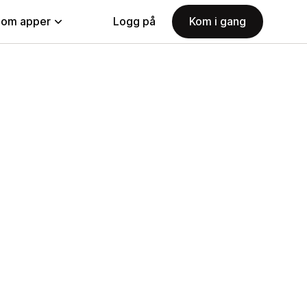
nom apper
Logg på
Kom i gang