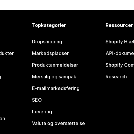
Topkategorier
Ressourcer
Dropshipping
Shopify Hjæ
dukter
Markedspladser
API-dokume
Produktanmeldelser
Shopify Co
g
Mersalg og sampak
Research
E-mailmarkedsføring
SEO
Levering
ion
Valuta og oversættelse