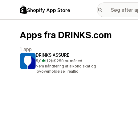
Shopify App Store
Apps fra DRINKS.com
1 app
DRINKS ASSURE
ud af 5 stjerner
5,0
(12)
•
$250 pr. måned
12 anmeldelser i alt
Nem håndtering af alkoholskat og
lovoverholdelse i realtid