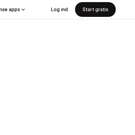
se apps
Log ind
Start gratis