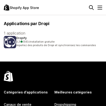
Shopify App Store
Applications par Dropi
1 application
Dropify
étoile(s) sur 5
3,3
(56)
•
Installation gratuite
56 avis au total
Importez des produits de Dropi et synchronisez les commandes
Catégories d’applications
Meilleures catégories
Canaux de vente
Dropshipping