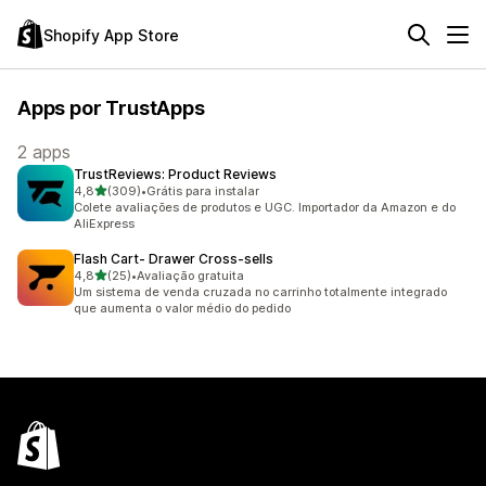
Shopify App Store
Apps por TrustApps
2 apps
TrustReviews: Product Reviews
de 5 estrelas
4,8
(309)
•
Grátis para instalar
309 avaliações ao todo
Colete avaliações de produtos e UGC. Importador da Amazon e do
AliExpress
Flash Cart‑ Drawer Cross‑sells
de 5 estrelas
4,8
(25)
•
Avaliação gratuita
25 avaliações ao todo
Um sistema de venda cruzada no carrinho totalmente integrado
que aumenta o valor médio do pedido