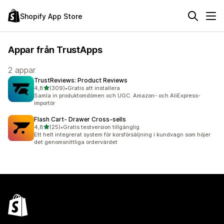
Shopify App Store
Appar från TrustApps
2 appar
TrustReviews: Product Reviews
av 5 stjärnor
4,8
(309)
•
Gratis att installera
309 recensioner totalt
Samla in produktomdömen och UGC. Amazon- och AliExpress-
importör
Flash Cart‑ Drawer Cross‑sells
av 5 stjärnor
4,8
(25)
•
Gratis testversion tillgänglig
25 recensioner totalt
Ett helt integrerat system för korsförsäljning i kundvagn som höjer
det genomsnittliga ordervärdet