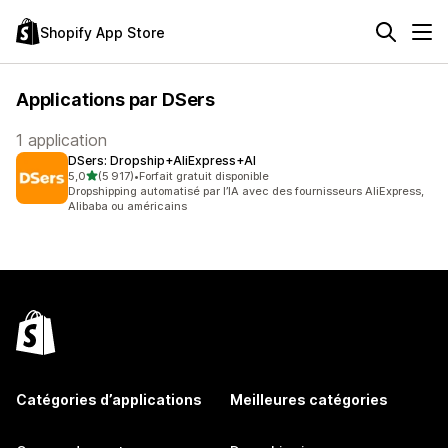
Shopify App Store
Applications par DSers
1 application
DSers: Dropship+AliExpress+AI
étoile(s) sur 5
5,0
(5 917)
•
Forfait gratuit disponible
5917 avis au total
Dropshipping automatisé par l’IA avec des fournisseurs AliExpress,
Alibaba ou américains
Catégories d’applications
Meilleures catégories