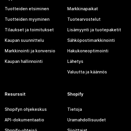
Tuotteiden etsiminen
Markkinapaikat
Tuotteiden myyminen
Tuotearvostelut
Tilaukset ja toimitukset
Lisämyynti ja tuotepaketit
Kaupan suunnittelu
Sähköpostimarkkinointi
Markkinointi ja konversio
Hakukoneoptimointi
Kaupan hallinnointi
Lähetys
Valuutta ja käännös
Resurssit
Shopify
Shopifyn ohjekeskus
Tietoja
API-dokumentaatio
Uramahdollisuudet
Shopify-yhteisö
Sijoittajat