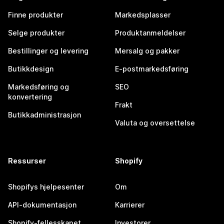
Finne produkter
Markedsplasser
Selge produkter
Produktanmeldelser
Bestillinger og levering
Mersalg og pakker
Butikkdesign
E-postmarkedsføring
Markedsføring og
SEO
konvertering
Frakt
Butikkadministrasjon
Valuta og oversettelse
Ressurser
Shopify
Shopifys hjelpesenter
Om
API-dokumentasjon
Karrierer
Shopify-fellesskapet
Investorer