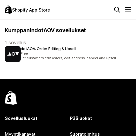
Shopify App Store
KumppanindotAOV sovellukset
1 sovellus
dotAOV: Order Editing & Upsell
Free
Let customers edit orders, edit address, cancel and upsell
Sovellusluokat
Pääluokat
Myyntikanavat
Suoratoimitus