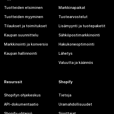
Tuotteiden etsiminen
Markkinapaikat
Tuotteiden myyminen
Tuotearvostelut
Tilaukset ja toimitukset
Lisämyynti ja tuotepaketit
Kaupan suunnittelu
Sähköpostimarkkinointi
Markkinointi ja konversio
Hakukoneoptimointi
Kaupan hallinnointi
Lähetys
Valuutta ja käännös
Resurssit
Shopify
Shopifyn ohjekeskus
Tietoja
API-dokumentaatio
Uramahdollisuudet
Shopify-yhteisö
Sijoittajat