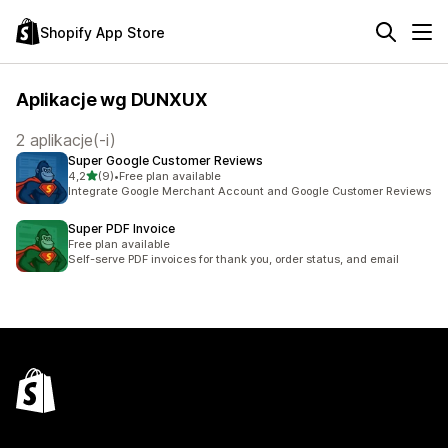
Shopify App Store
Aplikacje wg DUNXUX
2 aplikacje(-i)
Super Google Customer Reviews
na 5 gwiazdek
4,2
(9)
•
Free plan available
Łączna liczba recenzji: 9
Integrate Google Merchant Account and Google Customer Reviews
Super PDF Invoice
Free plan available
Self-serve PDF invoices for thank you, order status, and email