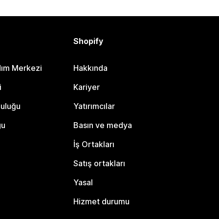
Shopify
dım Merkezi
Hakkında
i
Kariyer
luluğu
Yatırımcılar
gu
Basın ve medya
İş Ortakları
Satış ortakları
Yasal
Hizmet durumu