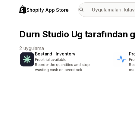
Shopify App Store
Durn Studio Ug tarafından g
2 uygulama
Bestand · Inventory
Pro
Free trial available
Fre
Reorder the quantities and stop
Rec
wasting cash on overstock
max