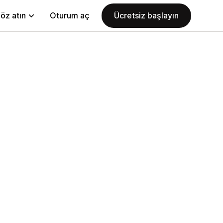
öz atın
Oturum aç
Ücretsiz başlayın