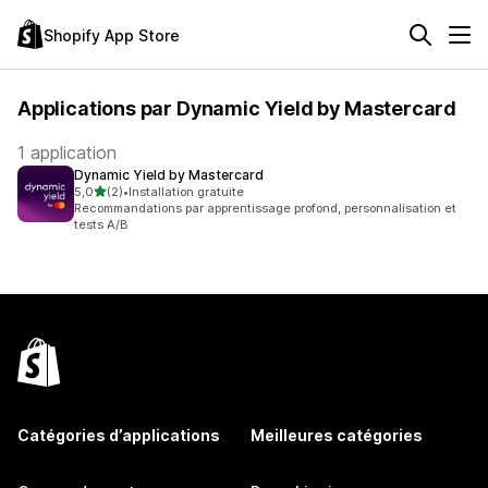
Shopify App Store
Applications par Dynamic Yield by Mastercard
1 application
Dynamic Yield by Mastercard
étoile(s) sur 5
5,0
(2)
•
Installation gratuite
2 avis au total
Recommandations par apprentissage profond, personnalisation et
tests A/B
Catégories d’applications
Meilleures catégories