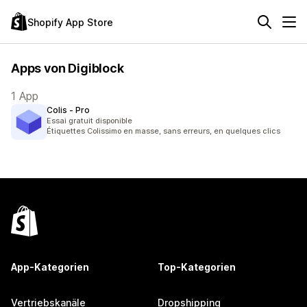
Shopify App Store
Apps von Digiblock
1 App
Colis ‑ Pro
Essai gratuit disponible
Étiquettes Colissimo en masse, sans erreurs, en quelques clics
App-Kategorien
Top-Kategorien
Vertriebskanäle
Dropshipping