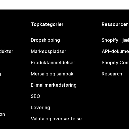
Topkategorier
Ressourcer
Dropshipping
Shopify Hjæ
dukter
Markedspladser
API-dokume
Produktanmeldelser
Shopify Co
g
Mersalg og sampak
Research
E-mailmarkedsføring
SEO
Levering
ion
Valuta og oversættelse