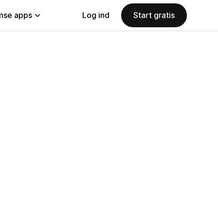
se apps
Log ind
Start gratis