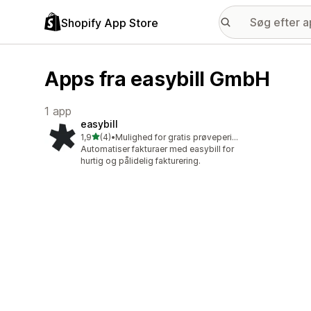
Shopify App Store
Apps fra easybill GmbH
1 app
easybill
ud af 5 stjerner
1,9
(4)
•
Mulighed for gratis prøveperiode
4 anmeldelser i alt
Automatiser fakturaer med easybill for
hurtig og pålidelig fakturering.