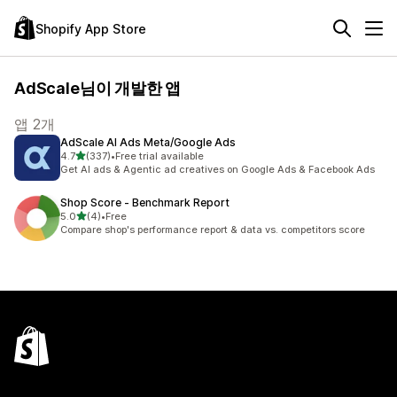
Shopify App Store
AdScale님이 개발한 앱
앱 2개
AdScale AI Ads Meta/Google Ads
별 5개 중
4.7
(337)
•
Free trial available
총 리뷰 337개
Get AI ads & Agentic ad creatives on Google Ads & Facebook Ads
Shop Score ‑ Benchmark Report
별 5개 중
5.0
(4)
•
Free
총 리뷰 4개
Compare shop's performance report & data vs. competitors score