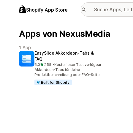
Shopify App Store
Apps von NexusMedia
1 App
EasySlide Akkordeon‑Tabs &
FAQ
von 5 Sternen
5,0
(155)
•
Kostenloser Test verfügbar
155 Rezensionen insgesamt
Akkordeon-Tabs für deine
Produktbeschreibung oder FAQ-Seite
Built for Shopify