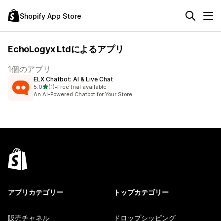
Shopify App Store
EchoLogyx Ltdによるアプリ
1個のアプリ
ELX Chatbot: AI & Live Chat
5つ星中
5.0
(1)
•
Free trial available
合計レビュー数：1件
An AI-Powered Chatbot for Your Store
アプリカテゴリー
トップカテゴリー
販売チャネル
ドロップシッピング