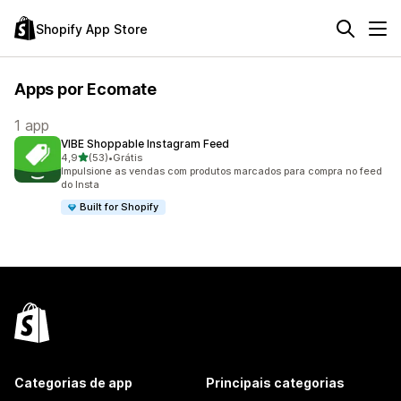
Shopify App Store
Apps por Ecomate
1 app
VIBE Shoppable Instagram Feed
de 5 estrelas
4,9
(53)
•
Grátis
53 avaliações ao todo
Impulsione as vendas com produtos marcados para compra no feed
do Insta
Built for Shopify
Categorias de app
Principais categorias