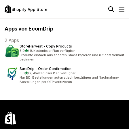
Shopify App Store
Apps von EcomDrip
2 Apps
StoreHarvest ‑ Copy Products
von 5 Sternen
5,0
(1)
•
Kostenloser Plan verfügbar
1 Rezensionen insgesamt
Produkte einfach aus anderen Shops kopieren und mit dem Verkauf
beginnen
SureDrip ‑ Order Confirmation
von 5 Sternen
5,0
(2)
•
Kostenloser Plan verfügbar
2 Rezensionen insgesamt
Nur BD. Bestellungen automatisch bestätigen und Nachnahme-
Bestellungen per OTP verifizieren