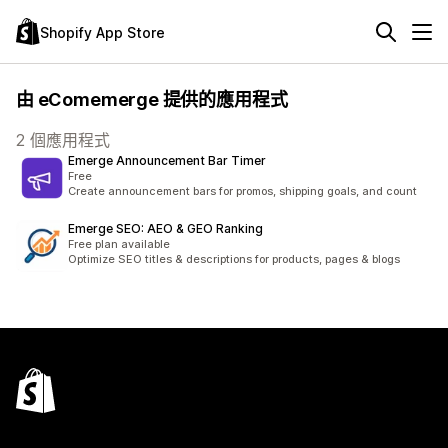
Shopify App Store
由 eComemerge 提供的應用程式
2 個應用程式
Emerge Announcement Bar Timer
Free
Create announcement bars for promos, shipping goals, and count
Emerge SEO: AEO & GEO Ranking
Free plan available
Optimize SEO titles & descriptions for products, pages & blogs