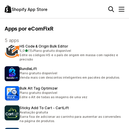
Shopify App Store
Apps por eComFixR
5 apps
HS Code & Origin Bulk Editor
de 5 estrelas
5,0
(1)
•
Plano gratuito disponível
1 avaliações ao todo
Edite os códigos HS e o país de origem em massa com rapidez e
precisão
BundleLift
Plano gratuito disponível
Venda mais com descontos inteligentes em pacotes de produtos.
Bulk Alt Tag Optimizer
Plano gratuito disponível
Edite o Alt de todas as imagens de uma vez
Sticky Add To Cart ‑ CartLift
Avaliação gratuita
Barra fixa de adicionar ao carrinho para aumentar as conversões
na página de produtos.