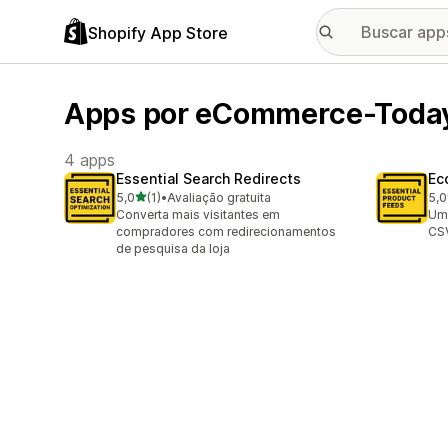
Shopify App Store
Apps por eCommerce-Toda
4 apps
Essential Search Redirects
Ec
de 5 estrelas
5,0
(1)
•
Avaliação gratuita
5,0
1 avaliações ao todo
4 a
Converta mais visitantes em
Um 
compradores com redirecionamentos
CSV
de pesquisa da loja