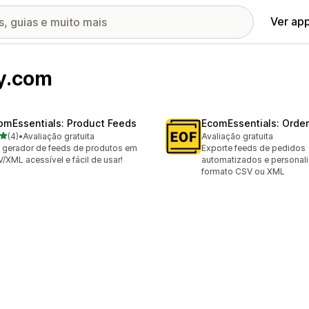
Ver ap
y.com
omEssentials: Product Feeds
EcomEssentials: Orde
de 5 estrelas
(4)
•
Avaliação gratuita
Avaliação gratuita
valiações ao todo
gerador de feeds de produtos em
Exporte feeds de pedidos
/XML acessível e fácil de usar!
automatizados e personal
formato CSV ou XML