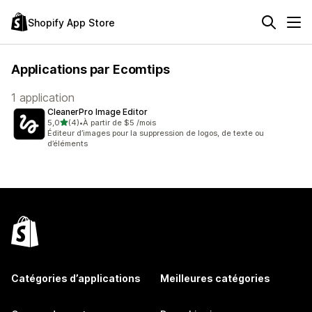
Shopify App Store
Applications par Ecomtips
1 application
CleanerPro Image Editor
étoile(s) sur 5
5,0
(4)
•
À partir de $5 /mois
4 avis au total
Éditeur d’images pour la suppression de logos, de texte ou
d’éléments
Catégories d’applications
Meilleures catégories