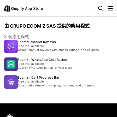
Shopify App Store
由 GRUPO ECOM Z SAS 提供的應用程式
3 個應用程式
Ecomz: Product Reviews
Free trial available
Collect product reviews with photos, ratings, and coupons
Ecomz ‑ WhatsApp Chat Button
Free trial available
Custom WhatsApp button for your store
Ecomz ‑ Cart Progress Bar
Free trial available
Boost cart value with shipping, discount, and gift goals.