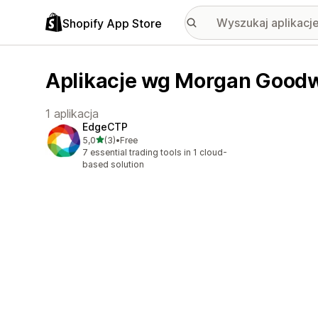
Shopify App Store
Aplikacje wg Morgan Good
1 aplikacja
EdgeCTP
na 5 gwiazdek
5,0
(3)
•
Free
Łączna liczba recenzji: 3
7 essential trading tools in 1 cloud-
based solution