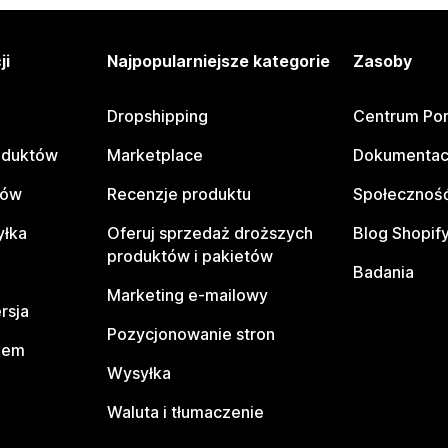
ji
Najpopularniejsze kategorie
Zasoby
Dropshipping
Centrum Po
oduktów
Marketplace
Dokumentac
tów
Recenzje produktu
Społeczność
yłka
Oferuj sprzedaż droższych
Blog Shopif
produktów i pakietów
Badania
Marketing e-mailowy
rsja
Pozycjonowanie stron
pem
Wysyłka
Waluta i tłumaczenie