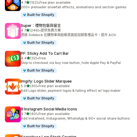
滿分 5 顆星
4.7
(152)
•
Free plan available
共有 152 則評價
200+ preloader snowfall effects, animations and section games
Built for Shopify
Super：禮物包裝與留言
滿分 5 顆星
4.7
(246)
•
提供免費方案
共有 246 則評價
透過 Sidekick 在購物車與結帳頁面追加銷售禮品卡，提升 AOV
Built for Shopify
PF: Sticky Add To Cart Bar
滿分 5 顆星
4.4
(32)
•
Free
共有 32 則評價
Skip to checkout via buy now button, hide Apple Pay & PayPal
Built for Shopify
Imgify: Logo Slider Marquee
滿分 5 顆星
5.0
(30)
•
Free plan available
共有 30 則評價
Add Logo slider, payment logos & falling effect w/ logo maker
Built for Shopify
B:Instagram Social Media Icons
滿分 5 顆星
4.7
(40)
•
Free plan available
共有 40 則評價
Add Instafeed, Instagramm, WhatsApp & 60+ social share buttons
Built for Shopify
Scarcity++ Low Stock Counter