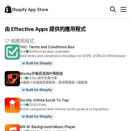
Shopify App Store
由 Effective Apps 提供的應用程式
17 個應用程式
TnC: Terms and Conditions Box
滿分 5 顆星
4.9
(506)
•
Free plan available
共有 506 則評價
Add terms and conditions checkbox for GDPR, CCPA EU Withdrawal
Built for Shopify
Blocky詐騙過濾器IP攔截器
滿分 5 顆星
4.7
(315)
•
提供免費方案
共有 315 則評價
AI機器人防護國家攔截器，驗證碼機器人攔截器
Built for Shopify
Scrolly: Infinte Scroll To Top
滿分 5 顆星
4.9
(205)
•
Free
共有 205 則評價
Boost navigation with infinite scroll up back to top button
Built for Shopify
MX AI: Background Music Player