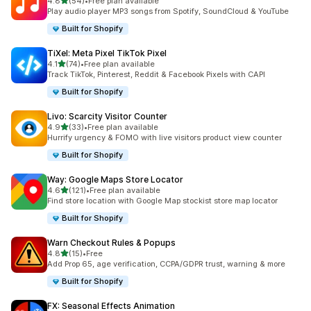
滿分 5 顆星
4.8
(54)
•
Free plan available
共有 54 則評價
Play audio player MP3 songs from Spotify, SoundCloud & YouTube
Built for Shopify
TiXel: Meta Pixel TikTok Pixel
滿分 5 顆星
4.1
(74)
•
Free plan available
共有 74 則評價
Track TikTok, Pinterest, Reddit & Facebook Pixels with CAPI
Built for Shopify
Livo: Scarcity Visitor Counter
滿分 5 顆星
4.9
(33)
•
Free plan available
共有 33 則評價
Hurrify urgency & FOMO with live visitors product view counter
Built for Shopify
Way: Google Maps Store Locator
滿分 5 顆星
4.6
(121)
•
Free plan available
共有 121 則評價
Find store location with Google Map stockist store map locator
Built for Shopify
Warn Checkout Rules & Popups
滿分 5 顆星
4.8
(15)
•
Free
共有 15 則評價
Add Prop 65, age verification, CCPA/GDPR trust, warning & more
Built for Shopify
FX: Seasonal Effects Animation