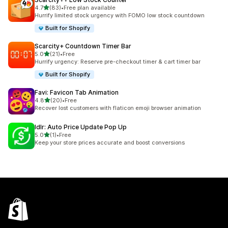
滿分 5 顆星
4.7
(83)
•
Free plan available
共有 83 則評價
Hurrify limited stock urgency with FOMO low stock countdown
Built for Shopify
Scarcity+ Countdown Timer Bar
滿分 5 顆星
5.0
(21)
•
Free
共有 21 則評價
Hurrify urgency: Reserve pre-checkout timer & cart timer bar
Built for Shopify
Favi: Favicon Tab Animation
滿分 5 顆星
4.8
(20)
•
Free
共有 20 則評價
Recover lost customers with flaticon emoji browser animation
Idlr: Auto Price Update Pop Up
滿分 5 顆星
5.0
(1)
•
Free
共有 1 則評價
Keep your store prices accurate and boost conversions