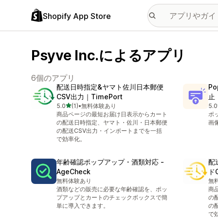
Shopify App Store
Psyve Inc.によるアプリ
6個のアプリ
配送日時指定&ヤマト佐川日本郵便
P
CSV出力｜TimePort
止
5つ星中
5.0
(1)
•
無料体験あり
5.0
合計レビュー数：1件
合
商品ページの最短お届け日表示からカート
ポ
の配送日時指定、ヤマト・佐川・日本郵便
画
の配送CSV出力・インポートまでを一括
で効率化。
年齢確認ポップアップ・酒類対応 ‑
配
AgeCheck
ドC
無料体験あり
無
酒類などの販売に必要な年齢確認を、ポッ
商
プアップとカートのチェックボックスで簡
の
単に導入できます。
の
で