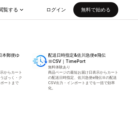
閲覧する
ログイン
無料で始める
定日本郵便ゆ
配送日時指定&佐川急便e飛伝
ⅢCSV｜TimePort
無料体験あり
示からカート
商品ページの最短お届け日表示からカート
うぱっく・ク
の配送日時指定、佐川急便e飛伝Ⅲの配送
ンポートまで
CSV出力・インポートまでを一括で効率
化。