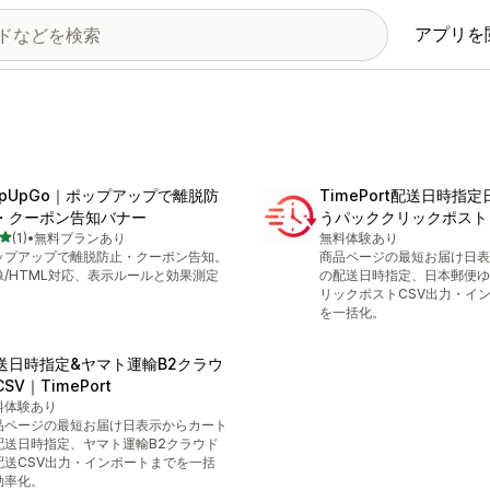
アプリを
opUpGo｜ポップアップで離脱防
TimePort配送日時指
・クーポン告知バナー
うパッククリックポスト
5つ星中
(1)
•
無料プランあり
無料体験あり
計レビュー数：1件
ップアップで離脱防止・クーポン告知。
商品ページの最短お届け日表
像/HTML対応、表示ルールと効果測定
の配送日時指定、日本郵便ゆ
リックポストCSV出力・イ
を一括化。
送日時指定&ヤマト運輸B2クラウ
SV｜TimePort
料体験あり
品ページの最短お届け日表示からカート
配送日時指定、ヤマト運輸B2クラウド
配送CSV出力・インポートまでを一括
効率化。