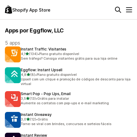
Shopify App Store
Apps por Eggflow, LLC
5 apps
Instant Traffic: Visitantes
de 5 estrelas
4,1
(134)
•
Plano gratuito disponível
134 avaliações ao todo
Sem tráfego? Consiga visitantes grátis para sua loja online
Eggflow: Instant Upsell
de 5 estrelas
4,8
(8)
•
Plano gratuito disponível
8 avaliações ao todo
Upsell com um clique e promoção de códigos de desconto para loja
virtual
Smart Pop ‑ Pop Ups, Email
de 5 estrelas
3,5
(13)
•
Grátis para instalar
13 avaliações ao todo
Aumente os contatos com pop-ups e e-mail marketing
Instant Giveaway
de 5 estrelas
3,0
(12)
•
Grátis
12 avaliações ao todo
Torne-se viral com brindes, concursos e sorteios fáceis
Instant Review