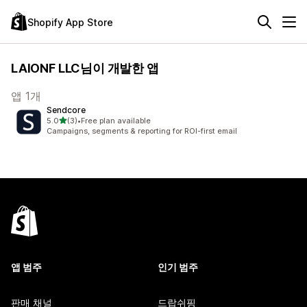
Shopify App Store
LAIONF LLC님이 개발한 앱
앱 1개
Sendcore
별 5개 중
5.0
(3)
•
Free plan available
총 리뷰 3개
Campaigns, segments & reporting for ROI-first email
앱 범주
인기 범주
판매 채널
드랍쉬핑