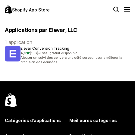
Shopify App Store
Applications par Elevar, LLC
1 application
Elevar Conversion Tracking
étoile(s) sur 5
4,6
(138)
•
Essai gratuit disponible
138 avis au total
Ajouter un suivi des conversions côté serveur pour améliorer la
précision des données
Catégories d’applications
Meilleures catégories