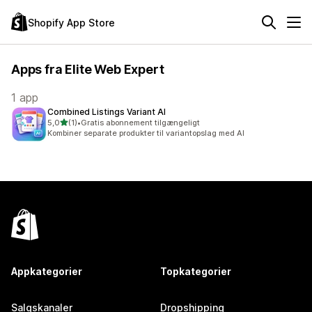
Shopify App Store
Apps fra Elite Web Expert
1 app
Combined Listings Variant AI
ud af 5 stjerner
5,0
(1)
•
Gratis abonnement tilgængeligt
1 anmeldelser i alt
Kombiner separate produkter til variantopslag med AI
Appkategorier
Topkategorier
Salgskanaler
Dropshipping