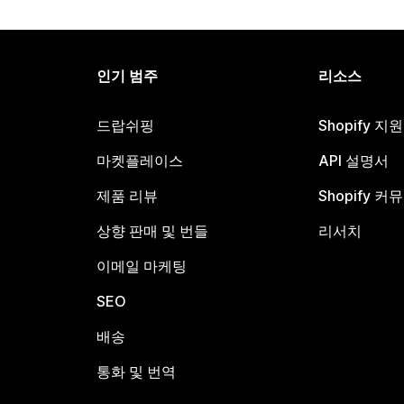
인기 범주
리소스
드랍쉬핑
Shopify 지
마켓플레이스
API 설명서
제품 리뷰
Shopify 커
상향 판매 및 번들
리서치
이메일 마케팅
SEO
배송
통화 및 번역