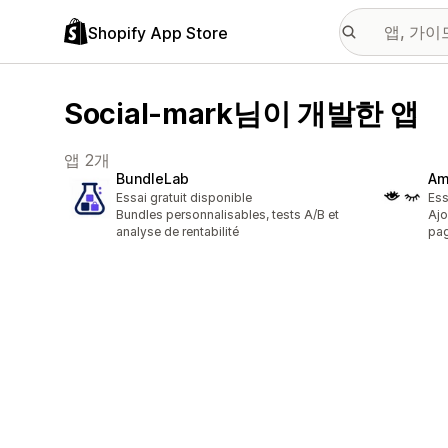
Shopify App Store
Social-mark님이 개발한 앱
앱 2개
BundleLab
Am
Essai gratuit disponible
Ess
Bundles personnalisables, tests A/B et
Ajo
analyse de rentabilité
pag