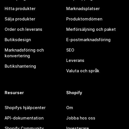
Hitta produkter
Marknadsplatser
Sälja produkter
Produktomdömen
Order och leverans
Merförsäljning och paket
Butiksdesign
E-postmarknadsföring
Marknadsföring och
SEO
konvertering
Leverans
Butikshantering
Valuta och språk
Resurser
Shopify
Shopifys hjälpcenter
Om
API-dokumentation
Jobba hos oss
Shopify Community
Investerare