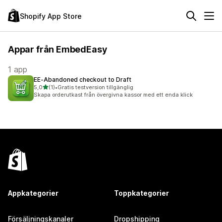
Shopify App Store
Appar från EmbedEasy
1 app
EE‑Abandoned checkout to Draft
av 5 stjärnor
5,0
(1)
•
Gratis testversion tillgänglig
1 recensioner totalt
Skapa orderutkast från övergivna kassor med ett enda klick
Appkategorier
Toppkategorier
Försäljningskanaler
Dropshipping