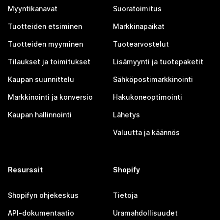
Myyntikanavat
Suoratoimitus
Tuotteiden etsiminen
Markkinapaikat
Tuotteiden myyminen
Tuotearvostelut
Tilaukset ja toimitukset
Lisämyynti ja tuotepaketit
Kaupan suunnittelu
Sähköpostimarkkinointi
Markkinointi ja konversio
Hakukoneoptimointi
Kaupan hallinnointi
Lähetys
Valuutta ja käännös
Resurssit
Shopify
Shopifyn ohjekeskus
Tietoja
API-dokumentaatio
Uramahdollisuudet