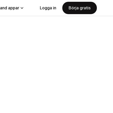
land appar
Logga in
Börja gratis