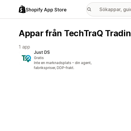
Shopify App Store
Appar från TechTraQ Tradi
1 app
Just DS
Gratis
Inte en marknadsplats – din agent,
fabrikspriser, DDP-frakt.