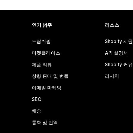
인기 범주
리소스
드랍쉬핑
Shopify 지
마켓플레이스
API 설명서
제품 리뷰
Shopify 커
상향 판매 및 번들
리서치
이메일 마케팅
SEO
배송
통화 및 번역