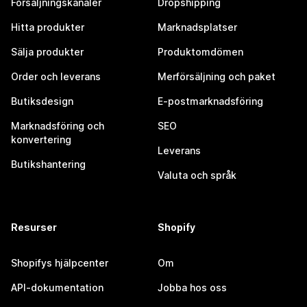
Försäljningskanaler
Dropshipping
Hitta produkter
Marknadsplatser
Sälja produkter
Produktomdömen
Order och leverans
Merförsäljning och paket
Butiksdesign
E-postmarknadsföring
Marknadsföring och
SEO
konvertering
Leverans
Butikshantering
Valuta och språk
Resurser
Shopify
Shopifys hjälpcenter
Om
API-dokumentation
Jobba hos oss