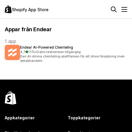
Shopify App Store
Appar från Endear
1 app
Endear AI‑Powered Clienteling
av 5 stjärnor
4,7
(17)
•
Gratis testversion tillgänglig
17 recensioner totalt
Den AI-drivna clienteling-plattformen för att driva försäljning inom
detaljhandeln.
Appkategorier
Toppkategorier