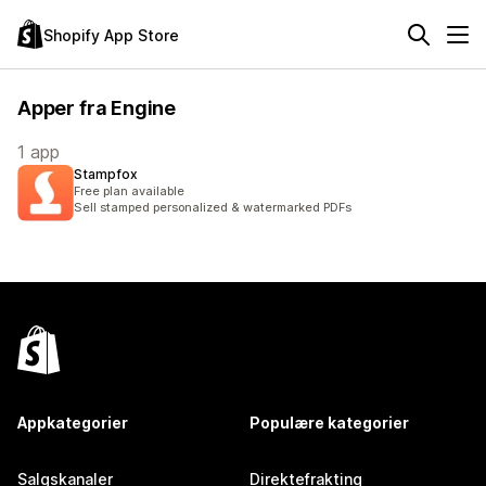
Shopify App Store
Apper fra Engine
1 app
Stampfox
Free plan available
Sell stamped personalized & watermarked PDFs
Appkategorier
Populære kategorier
Salgskanaler
Direktefrakting