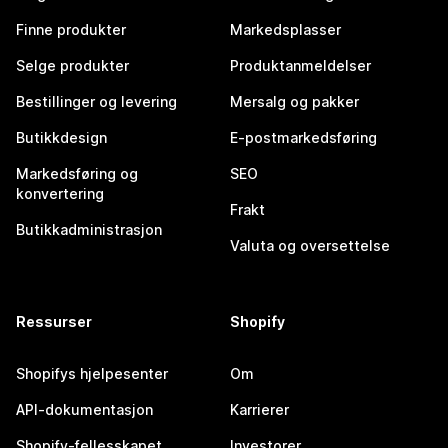
Finne produkter
Markedsplasser
Selge produkter
Produktanmeldelser
Bestillinger og levering
Mersalg og pakker
Butikkdesign
E-postmarkedsføring
Markedsføring og
SEO
konvertering
Frakt
Butikkadministrasjon
Valuta og oversettelse
Ressurser
Shopify
Shopifys hjelpesenter
Om
API-dokumentasjon
Karrierer
Shopify-fellesskapet
Investorer