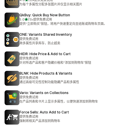
4.6
(3)
•
提供免费试用
总共 3 条评论
为每个多属性分配多张图片并仅显示相关图片
QkBuy: Quick Buy Now Button
星（满分 5 星）
5.0
(1)
•
提供免费试用
总共 1 条评论
提供“立即购买”按钮，将用户快速重定向至结账或购物车页面。
ONE: Variants Shared Inventory
提供免费试用
跨多属性共享库存，防止超卖
HIDR: Hide Price & Add to Cart
提供免费试用
针对所选产品和客户隐藏价格和“添加到购物车”按钮
BLNK: Hide Products & Variants
提供免费试用
通过高级可见性控制功能隐藏产品和多属性
Vario: Variants on Collections
提供免费试用
在产品列表和卡片上显示多属性，以便快速添加到购物车
Force Sells: Auto Add to Cart
提供免费试用
强制将相关产品添加到购物车