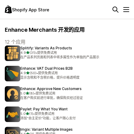
Shopify App Store
Enhance Merchants 开发的应用
12 个应用
Splitify: Variants As Products
星（满分 5 星）
4.9
(31)
•
提供免费试用
总共 31 条评论
在产品系列页面和列表中将多属性作为单独的产品展示
Enhance: VAT Dual Prices B2B
星（满分 5 星）
4.9
(50)
•
提供免费试用
总共 50 条评论
显示含税和不含税价格，提升价格透明度
Enhance: Approve New Customers
星（满分 5 星）
5.0
(8)
•
提供免费试用
总共 8 条评论
在客户购买前进行审批，确保购买经过验证
Paylet: Pay What You Want
星（满分 5 星）
5.0
(1)
•
提供免费试用
总共 1 条评论
添加“自主定价”功能，让客户随心支付
Imgix: Variant Multiple Images
星（满分 5 星）