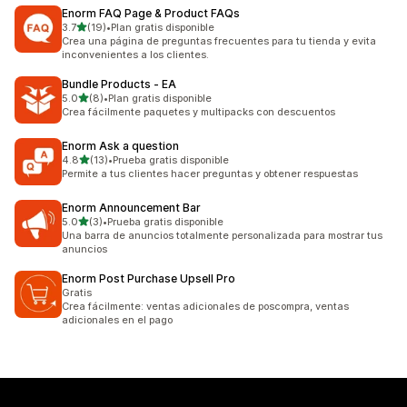
Enorm FAQ Page & Product FAQs
de 5 estrellas
3.7
(19)
•
Plan gratis disponible
19 reseñas en total
Crea una página de preguntas frecuentes para tu tienda y evita
inconvenientes a los clientes.
Bundle Products ‑ EA
de 5 estrellas
5.0
(8)
•
Plan gratis disponible
8 reseñas en total
Crea fácilmente paquetes y multipacks con descuentos
Enorm Ask a question
de 5 estrellas
4.8
(13)
•
Prueba gratis disponible
13 reseñas en total
Permite a tus clientes hacer preguntas y obtener respuestas
Enorm Announcement Bar
de 5 estrellas
5.0
(3)
•
Prueba gratis disponible
3 reseñas en total
Una barra de anuncios totalmente personalizada para mostrar tus
anuncios
Enorm Post Purchase Upsell Pro
Gratis
Crea fácilmente: ventas adicionales de poscompra, ventas
adicionales en el pago