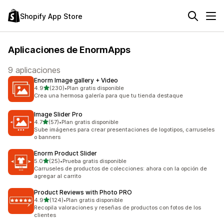
Shopify App Store
Aplicaciones de EnormApps
9 aplicaciones
Enorm Image gallery + Video
de 5 estrellas
4.9
(230)
•
Plan gratis disponible
230 reseñas en total
Crea una hermosa galería para que tu tienda destaque
Image Slider Pro
de 5 estrellas
4.7
(57)
•
Plan gratis disponible
57 reseñas en total
Sube imágenes para crear presentaciones de logotipos, carruseles
o banners
Enorm Product Slider
de 5 estrellas
5.0
(25)
•
Prueba gratis disponible
25 reseñas en total
Carruseles de productos de colecciones: ahora con la opción de
agregar al carrito
Product Reviews with Photo PRO
de 5 estrellas
4.9
(124)
•
Plan gratis disponible
124 reseñas en total
Recopila valoraciones y reseñas de productos con fotos de los
clientes