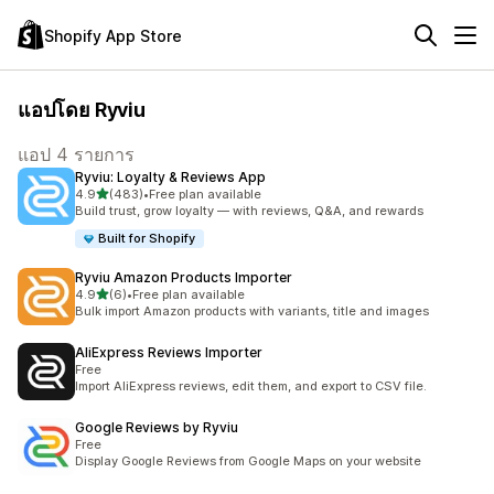
Shopify App Store
แอปโดย Ryviu
แอป 4 รายการ
Ryviu: Loyalty & Reviews App
เต็ม 5 ดาว
4.9
(483)
•
Free plan available
ทั้งหมด 483 รีวิว
Build trust, grow loyalty — with reviews, Q&A, and rewards
Built for Shopify
Ryviu Amazon Products Importer
เต็ม 5 ดาว
4.9
(6)
•
Free plan available
ทั้งหมด 6 รีวิว
Bulk import Amazon products with variants, title and images
AliExpress Reviews Importer
Free
Import AliExpress reviews, edit them, and export to CSV file.
Google Reviews by Ryviu
Free
Display Google Reviews from Google Maps on your website