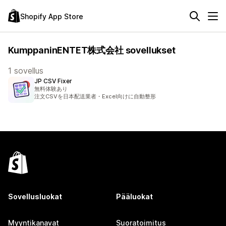
Shopify App Store
KumppaninENTET株式会社 sovellukset
1 sovellus
JP CSV Fixer
無料体験あり
注文CSVを日本配送業者・Excel向けに自動整形
Sovellusluokat
Pääluokat
Myyntikanavat
Suoratoimitus