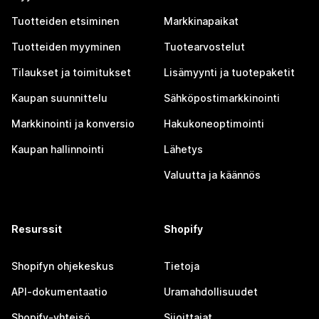
Tuotteiden etsiminen
Markkinapaikat
Tuotteiden myyminen
Tuotearvostelut
Tilaukset ja toimitukset
Lisämyynti ja tuotepaketit
Kaupan suunnittelu
Sähköpostimarkkinointi
Markkinointi ja konversio
Hakukoneoptimointi
Kaupan hallinnointi
Lähetys
Valuutta ja käännös
Resurssit
Shopify
Shopifyn ohjekeskus
Tietoja
API-dokumentaatio
Uramahdollisuudet
Shopify-yhteisö
Sijoittajat