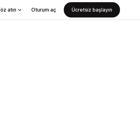
öz atın
Oturum aç
Ücretsiz başlayın